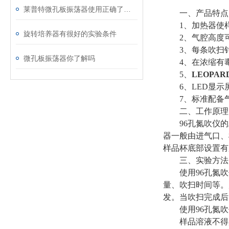
莱普特微孔板振荡器使用正确了才能发挥其作用
一、产品特点
1、加热器使样
旋转培养器有很好的实验条件
2、气腔高度可以
3、每条吹扫针
微孔板振荡器你了解吗
4、在浓缩有毒
5、
LEOPAR
6、LED显示
7、标准配备气
二、工作原理
96孔氮吹仪的
器一般由进气口、
样品杯底部设置有
三、实验方法
使用96孔氮吹
量、吹扫时间等。
发。当吹扫完成后
使用96孔氮吹
样品溶液不得超