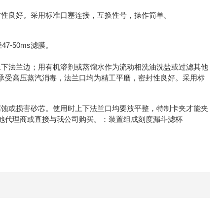
封性良好。
采用标准口塞连接，互换性号，操作简单。
47-50ms
径
滤膜。
上下法兰边；
用有机溶剂或蒸馏水作为流动相洗油洗盐或过滤其他
承受高压蒸汽消毒，法兰口均为精工平磨，密封性良好。
采用标
腐蚀或损害砂芯。
使用时上下法兰口均要放平整，特制卡夹才能夹
地代理商或直接与我公司购买。：
装置组成
刻度漏斗滤杯