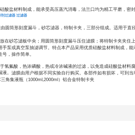
硅酸盐材料制成，能承受高压蒸汽消毒，法兰口均为精工平磨，密
00溶剂过滤器 过滤器
置由圆筒形刻度漏斗，砂芯滤器，特制卡夹，三部分组成。适用于直
放在砂芯滤板中央；
用圆筒形刻度漏斗压住滤膜；
将特制卡夹夹住
用手泵或真空泵抽滤调节。
特点
本产品采用优质硅酸盐材料制成，能
性号，操作简单。
于氢氟酸，热浓磷酸，热或冷浓碱液的过滤，以免造成硅酸盐材料
漏液。
滤膜由用户根据不同实验自行购买。
各部件如有损坏，可到当
1000ml,2000ml
芯
三角集液瓶（
）
铝合金特制卡夹