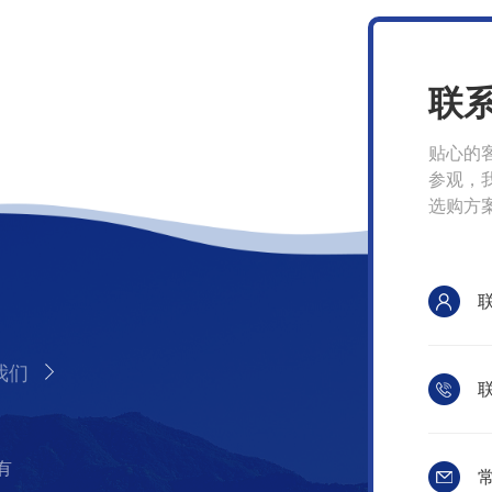
联
贴心的
参观，
选购方
我们
联
有
常