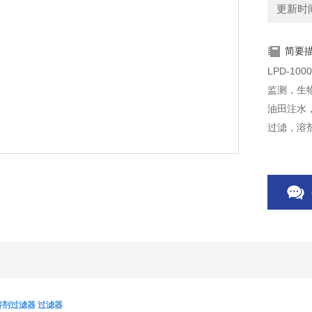
更新时间：
简要
LPD-1
监测，生
油田注水
过滤，溶
油，液压
00溶剂过滤器 过滤器