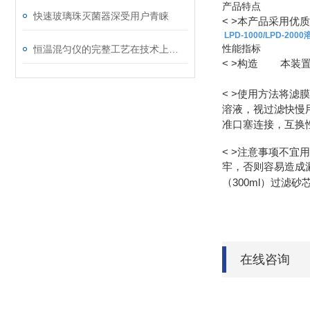
产品特点
快速玻璃珠灭菌器深受用户青睐
< >
本产品采用优质
LPD-1000/LPD-20
性能指标
恒温混匀仪的完整工艺在技术上主要有两个部分
< >
构造
本装
< >
使用方法
将滤膜
溶液，视过滤快慢
准口塞连接，互换
< >
注意事项
不宜用
牢，否则容易造成
（
300ml
）
过滤砂
在线咨询