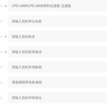
：
：
：
：
：
：
：