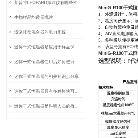
莱普特LEOPARD氮吹仪有哪些性能特点呢？
MiniG-R100干
1
、外观设计*，体
生物样品均质器概述
2
、温度同步显示、
3
、自动故障检测及
浅谈托盘混合器的电力系统
4
、24V直流电源输
5
、多种模块便捷更
6
PCR
迷你干式恒温器是应用于样品保存和反应的仪器
、该型号拥有
MiniG-R100干
选型说明：
代
F
迷你干式恒温器使用后如何进行维护保养
迷你干式恒温器的相关知识点分享
产品型号
技术指标
迷你干式恒温器具有多种模块可选择
温度控制范围
升温时间
温度稳定性
@100
℃
迷你干式恒温器是科研人员的得力助手
模块zui大温差
@40
℃
模块温度均匀性
温度显示精度
zui长定时