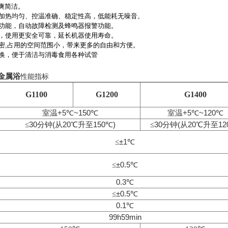
爽简洁。
加热均匀、控温准确、稳定性高，低能耗无噪音
。
功能，自动故障检测及蜂鸣器报警功能。
，使用更安全可靠，延长机器使用寿命。
密
,
占用的空间范围小，带来更多的自由和方便。
换，便于清洁与消毒食用各种试管
 金属浴
性能指标
G1100
G1200
G1400
+5
~150
+5
~120
室温
℃
℃
室温
℃
℃
30
(
20
150
)
30
(
20
12
≤
分钟
从
℃升至
℃
≤
分钟
从
℃升至
±1
≤
℃
±0.5
≤
℃
0.3
℃
±0.5
≤
℃
0.1
℃
99h59min