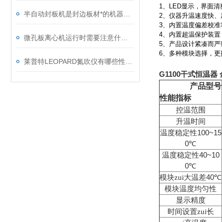
1
、
LED
显示，界面清
半自动封板机是封边板材*的机器之一
2
、仪器升温速度快、
3
、内置温度偏差校准
4
、内置超温保护装置
微孔板离心机运行时需要注意什么事情呢
5
、产品设计紧凑而严
6
、多种模块选择，更
莱普特LEOPARD氮吹仪有哪些性能特点呢？
G1100干式恒温器
产品型号
性能指标
控温范围
升温时间
100~15
温度稳定性
0
℃
40~10
温度稳定性
0
℃
40
模块zui大温差
℃
模块温度均匀性
显示精度
时间设置zui长