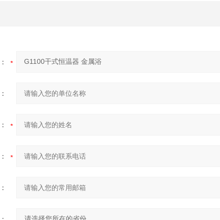
：
：
：
：
：
：