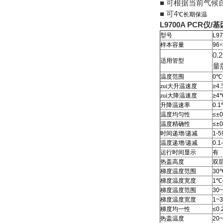
■
可根据当前气候
■
4
可
℃长期保温
L9700A PCR仪
型号
L9
样本容量
96
×
0.
适用管型
量
温度范围
0
℃
zui大升温速度
≥4
.
zui大降温速度
≥4
升降温速率
0.1
温度均匀性
≤±0
温度精确性
≤±0
时间递增/递减
1-5
温度递增/递减
0.1
运行时间显示
有
热盖高度
双
梯度温度范围
30
梯度温度宽度
1
℃
梯度温度范围
30~
梯度温度宽度
1~3
梯度均一性
≤0.
热盖温度
20~