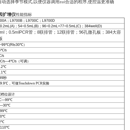
,
,
自动选择季节模式
以便仪器调用zui合适的程序
使控温更准确
/基因扩增仪
性能指标
700A
；
L9700B
；
L9700C
；
L9700D
0.2mL(A)
；
54
×
0.5mL(B)
；
96
×
0.2mL+77
×
0.5mL(C)
；
384well(D)
2ml
0.5mlPCR
8
12
96
384
；
管；
联排管；
联排管；
孔微孔板；
大容
版
~99
℃
(Rt≤30
℃
）
5
℃
/s
℃
/s
℃
/s—4
℃
/s
（可调）
.2
℃
.1
℃
99
秒
-9.9
℃，可做Touchdown PCR实验
层档位设计
℃
—99
℃
—30
℃
99
℃
0
℃
2
℃
110
℃