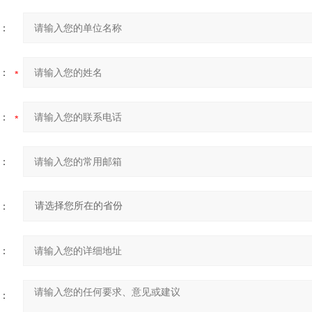
：
：
：
：
：
：
：