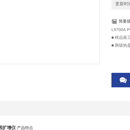
更新时间：
简要
L9700
■ 样品
■ 两级
/基因扩增仪
产品特点