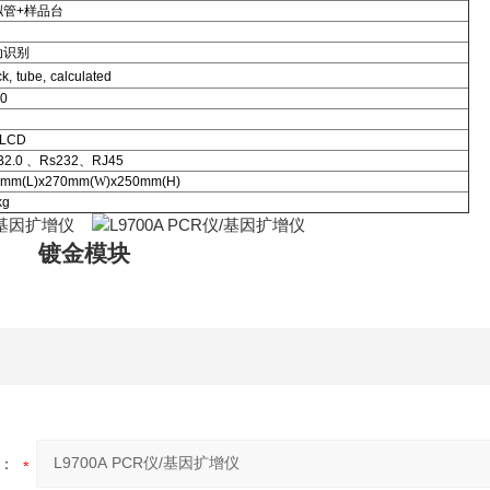
拟管
+
样品台
动识别
ck,
tube,
calculated
0
’LCD
B2.0
、
Rs232
、
RJ45
0mm(L)x270mm(
W
)x250mm(H)
kg
 镀金模块
：