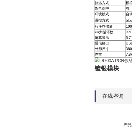
控温方式
模
断电保护
有
环境模式
自
温控方式
blo
程序存储量
100
zui大循环数
999
屏幕显示
5.7
通信接口
US
外形尺寸
38
净重
7.8
镀银模块
在线咨询
产品