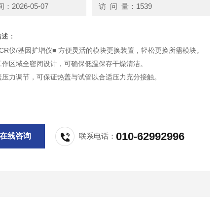
2026-05-07
访 问 量：1539
描述：
A PCR仪/基因扩增仪■ 方便灵活的模块更换装置，轻松更换所需模块。
座工作区域全密闭设计，可确保低温保存干燥清洁。
热盖压力调节，可保证热盖与试管以合适压力充分接触。
010-62992996
在线咨询
联系电话：