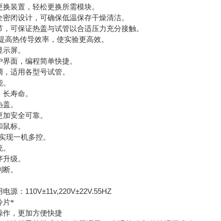
更换装置，轻松更换所需模块。
全密闭设计，可确保低温保存干燥清洁。
节，可保证热盖与试管以合适压力充分接触。
提高热传导效率，使实验更高效。
显示屏。
户界面，编程简单快捷。
调，适用各型号试管。
能。
、长寿命。
热盖。
更加安全可靠。
和鼠标。
实现一机多控。
统。
序升级。
判断。
。
110V±11v,220V±22V.55HZ
用电源：
冷片*
操作，更加方便快捷