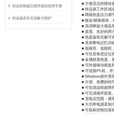
■
方便灵活的模块
恒温加热磁力搅拌器的使用手册
■
样品座工作区域
■
两级热盖压力调
恒温摇床常见现象与维护
■
/
镀金
镀银模块，
■
高清晰超大液晶
■
直观、友好的用
■
热盖旋钮无极可
■
具有断电记忆功
■
低噪音、低能耗
■
可任意角度定位
■
金属材质热盖，
■
可外接移动硬盘
■
PC
可连接
机，并
■ Windows
操作系
■
方便、免费的程
■
可实现远程故障
■
可完成循环嵌套
■
宽电压范围：通
■
大功率电源及制
■
可鼠标控制仪器